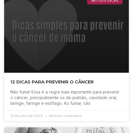
MITOS E DICAS
12 DICAS PARA PREVENIR O CÂNCER
Não fume! Essa é a regra mais importante para prevenir
o câncer, principalmente os de pulmão, cavidade oral,
laringe, faringe e esôfago. Ao fumar, são
13 de julho de 2020
Nenhum comentário