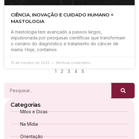
CIÊNCIA, INOVAÇÃO E CUIDADO HUMANO =
MASTOLOGIA
A mastologia tem avançado a passos largos,
impulsionada por pesquisas científicas que transformam
o cenário do diagnóstico e tratamento do câncer de
mama. Hoje, contamos
15 de outubro de 2025
Nenhum comentário
1
2
3
4
5
Categorias
Mitos e Dicas
Na Mídia
Orientação