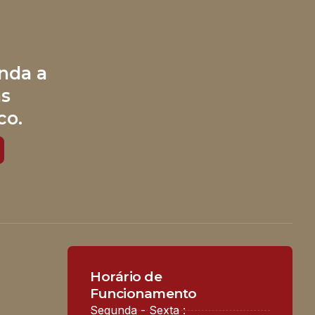
nda a
às
co.
Horário de
Funcionamento
Segunda - Sexta :