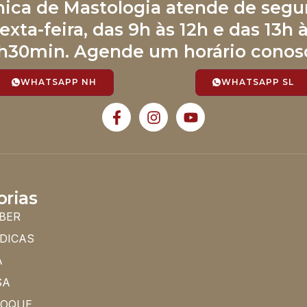
ínica de Mastologia atende de segu
exta-feira, das 9h às 12h e das 13h 
h30min. Agende um horário conos
WHATSAPP NH
WHATSAPP SL
orias
BER
 DICAS
A
SA
HOQUE