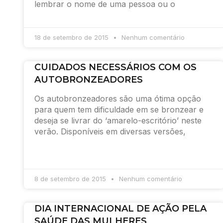
lembrar o nome de uma pessoa ou o
18 de setembro de 2015
Nenhum comentário
CUIDADOS NECESSÁRIOS COM OS
AUTOBRONZEADORES
Os autobronzeadores são uma ótima opção
para quem tem dificuldade em se bronzear e
deseja se livrar do ‘amarelo-escritório’ neste
verão. Disponíveis em diversas versões,
8 de setembro de 2015
Nenhum comentário
DIA INTERNACIONAL DE AÇÃO PELA
SAÚDE DAS MULHERES