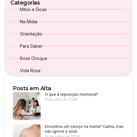
Categorias
Mitos e Dicas
Na Mídia
Orientação
Para Saber
Rosa Choque
Vida Rosa
Posts em Alta
O que é reposição hormonal?
9 de julho de 2026
Encontrou um caroço na mama? Calma, mas
não ignore o sinal.
19 de junho de 2026