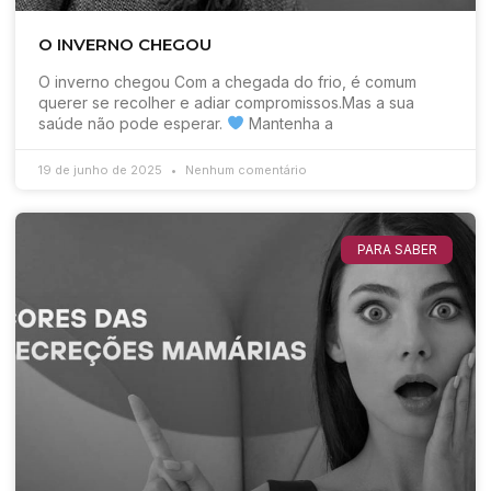
O INVERNO CHEGOU
O inverno chegou Com a chegada do frio, é comum
querer se recolher e adiar compromissos.Mas a sua
saúde não pode esperar.
Mantenha a
19 de junho de 2025
Nenhum comentário
PARA SABER