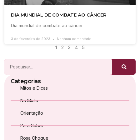
DIA MUNDIAL DE COMBATE AO CÂNCER
Dia mundial de combate ao câncer
3 de fevereiro de 2023
Nenhum comentário
1
2
3
4
5
Categorias
Mitos e Dicas
Na Mídia
Orientação
Para Saber
Rosa Choque