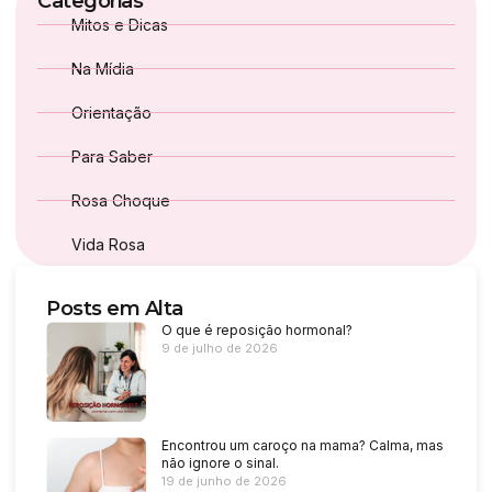
Categorias
Mitos e Dicas
Na Mídia
Orientação
Para Saber
Rosa Choque
Vida Rosa
Posts em Alta
O que é reposição hormonal?
9 de julho de 2026
Encontrou um caroço na mama? Calma, mas
não ignore o sinal.
19 de junho de 2026