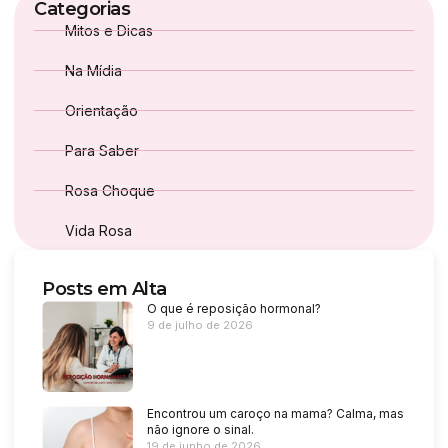
Categorias
Mitos e Dicas
Na Mídia
Orientação
Para Saber
Rosa Choque
Vida Rosa
Posts em Alta
O que é reposição hormonal?
9 de julho de 2026
Encontrou um caroço na mama? Calma, mas
não ignore o sinal.
19 de junho de 2026