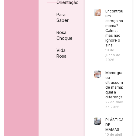
Orientação
Encontrou
Para
um
Saber
caroço na
mama?
Calma,
Rosa
mas não
Choque
ignore o
sinal.
Vida
19 de
junho de
Rosa
2026
Mamografia
ou
ultrassom
de mama:
qual a
diferença?
27 de maio
de 2026
PLÁSTICA
DE
MAMAS
10 de abril