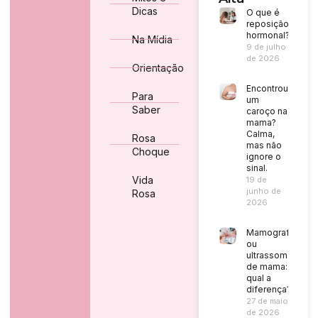
Dicas
O que é
reposição
hormonal?
Na Mídia
9 de julho
de 2026
Orientação
Encontrou
Para
um
Saber
caroço na
mama?
Calma,
Rosa
mas não
Choque
ignore o
sinal.
Vida
19 de
junho de
Rosa
2026
Mamografia
ou
ultrassom
de mama:
qual a
diferença?
27 de maio
de 2026