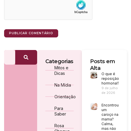
Categorias
Posts em
Alta
Mitos e
Dicas
O que é
reposição
hormonal?
Na Mídia
9 de julho
de 2026
Orientação
Encontrou
Para
um
Saber
caroço na
mama?
Calma,
Rosa
mas não