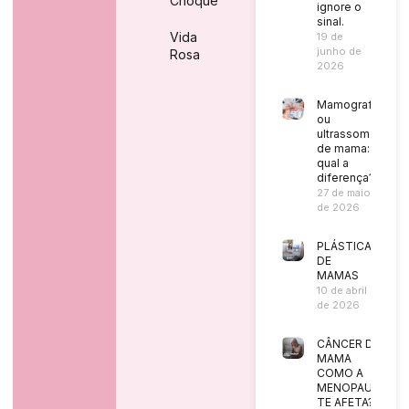
Choque
ignore o
sinal.
Vida
19 de
junho de
Rosa
2026
Mamografia
ou
ultrassom
de mama:
qual a
diferença?
27 de maio
de 2026
PLÁSTICA
DE
MAMAS
10 de abril
de 2026
CÂNCER DE
MAMA
COMO A
MENOPAUSA
TE AFETA?