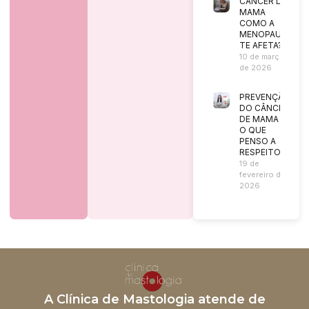
CÂNCER DE
MAMA
COMO A
MENOPAUSA
TE AFETA?
10 de março
de 2026
PREVENÇÃO
DO CÂNCER
DE MAMA |
O QUE
PENSO A
RESPEITO?
19 de
fevereiro de
2026
A Clínica de Mastologia atende de