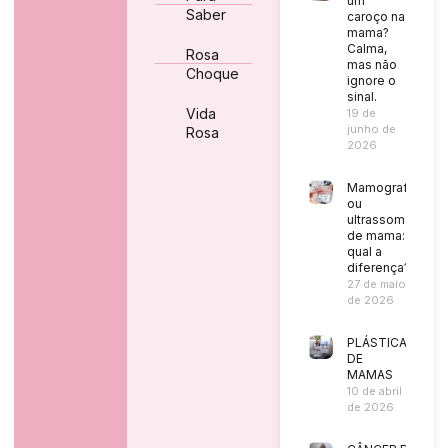
um
Saber
caroço na
mama?
Calma,
Rosa
mas não
Choque
ignore o
sinal.
Vida
19 de
junho de
Rosa
2026
Mamografia
ou
ultrassom
de mama:
qual a
diferença?
27 de maio
de 2026
PLÁSTICA
DE
MAMAS
10 de abril
de 2026