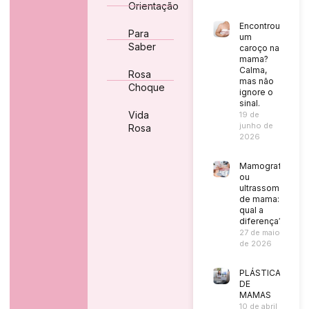
Orientação
Encontrou
Para
um
Saber
caroço na
mama?
Calma,
Rosa
mas não
Choque
ignore o
sinal.
Vida
19 de
junho de
Rosa
2026
Mamografia
ou
ultrassom
de mama:
qual a
diferença?
27 de maio
de 2026
PLÁSTICA
DE
MAMAS
10 de abril