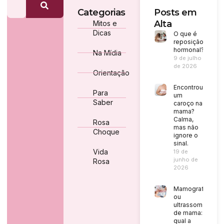
Categorias
Posts em
Alta
Mitos e
Dicas
O que é
reposição
hormonal?
Na Mídia
9 de julho
de 2026
Orientação
Encontrou
Para
um
Saber
caroço na
mama?
Calma,
Rosa
mas não
Choque
ignore o
sinal.
Vida
19 de
junho de
Rosa
2026
Mamografia
ou
ultrassom
de mama:
qual a