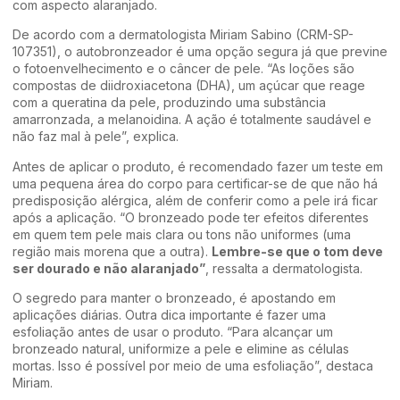
com aspecto alaranjado.
De acordo com a dermatologista Miriam Sabino (CRM-SP-
107351), o autobronzeador é uma opção segura já que previne
o fotoenvelhecimento e o câncer de pele. “As loções são
compostas de diidroxiacetona (DHA), um açúcar que reage
com a queratina da pele, produzindo uma substância
amarronzada, a melanoidina. A ação é totalmente saudável e
não faz mal à pele”, explica.
Antes de aplicar o produto, é recomendado fazer um teste em
uma pequena área do corpo para certificar-se de que não há
predisposição alérgica, além de conferir como a pele irá ficar
após a aplicação. “O bronzeado pode ter efeitos diferentes
em quem tem pele mais clara ou tons não uniformes (uma
região mais morena que a outra).
Lembre-se que o tom deve
ser dourado e não alaranjado”
, ressalta a dermatologista.
O segredo para manter o bronzeado, é apostando em
aplicações diárias. Outra dica importante é fazer uma
esfoliação antes de usar o produto. “Para alcançar um
bronzeado natural, uniformize a pele e elimine as células
mortas. Isso é possível por meio de uma esfoliação”, destaca
Miriam.