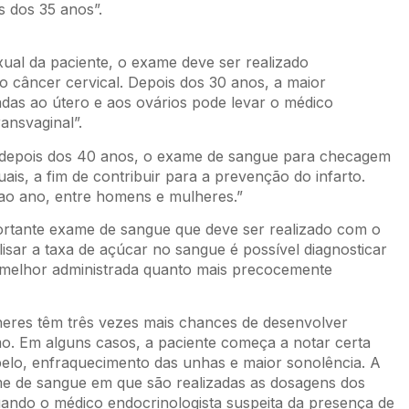
 dos 35 anos”.
xual da paciente, o exame deve ser realizado
o câncer cervical. Depois dos 30 anos, a maior
das ao útero e aos ovários pode levar o médico
ransvaginal”.
nte depois dos 40 anos, o exame de sangue para checagem
uais, a fim de contribuir para a prevenção do infarto.
 ao ano, entre homens e mulheres.”
portante exame de sangue que deve ser realizado com o
isar a taxa de açúcar no sangue é possível diagnosticar
o melhor administrada quanto mais precocemente
lheres têm três vezes mais chances de desenvolver
ismo. Em alguns casos, a paciente começa a notar certa
belo, enfraquecimento das unhas e maior sonolência. A
e de sangue em que são realizadas as dosagens dos
uando o médico endocrinologista suspeita da presença de