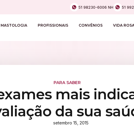
51 98230-6006 NH
51 99
MASTOLOGIA
PROFISSIONAIS
CONVÊNIOS
VIDA ROS
PARA SABER
 exames mais indi
valiação da sua saú
setembro 15, 2015