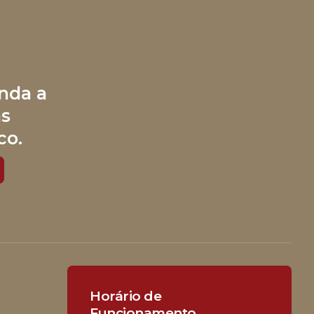
nda a
às
co.
Horário de
Funcionamento