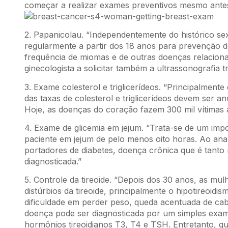
começar a realizar exames preventivos mesmo antes
2. Papanicolau. “Independentemente do histórico se
regularmente a partir dos 18 anos para prevenção d
frequência de miomas e de outras doenças relaciona
ginecologista a solicitar também a ultrassonografia t
3. Exame colesterol e triglicerídeos. “Principalme
das taxas de colesterol e triglicerídeos devem ser an
Hoje, as doenças do coração fazem 300 mil vítimas
4. Exame de glicemia em jejum. “Trata-se de um im
paciente em jejum de pelo menos oito horas. Ao anal
portadores de diabetes, doença crônica que é tant
diagnosticada.”
5. Controle da tireoide. “Depois dos 30 anos, as mu
distúrbios da tireoide, principalmente o hipotireoid
dificuldade em perder peso, queda acentuada de ca
doença pode ser diagnosticada por um simples exam
hormônios tireoidianos T3, T4 e TSH. Entretanto, q