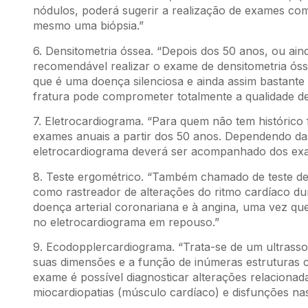
nódulos, poderá sugerir a realização de exames com
mesmo uma biópsia.”
6. Densitometria óssea. “Depois dos 50 anos, ou ain
recomendável realizar o exame de densitometria óss
que é uma doença silenciosa e ainda assim bastante
fratura pode comprometer totalmente a qualidade de 
7. Eletrocardiograma. “Para quem não tem histórico 
exames anuais a partir dos 50 anos. Dependendo das
eletrocardiograma deverá ser acompanhado dos exa
8. Teste ergométrico. “Também chamado de teste de e
como rastreador de alterações do ritmo cardíaco du
doença arterial coronariana e à angina, uma vez qu
no eletrocardiograma em repouso.”
9. Ecodopplercardiograma. “Trata-se de um ultrass
suas dimensões e a função de inúmeras estruturas 
exame é possível diagnosticar alterações relacionadas
miocardiopatias (músculo cardíaco) e disfunções na