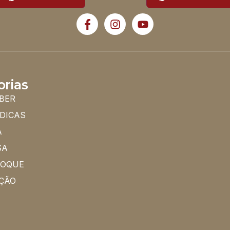
orias
BER
 DICAS
A
SA
HOQUE
ÇÃO