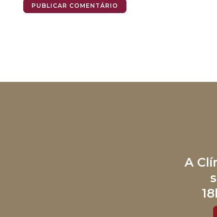
A Cl
s
18