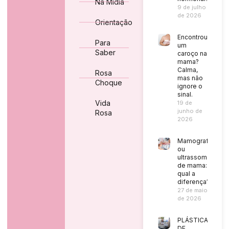
Na Mídia
9 de julho
de 2026
Orientação
Encontrou
Para
um
Saber
caroço na
mama?
Calma,
Rosa
mas não
Choque
ignore o
sinal.
Vida
19 de
junho de
Rosa
2026
Mamografia
ou
ultrassom
de mama:
qual a
diferença?
27 de maio
de 2026
PLÁSTICA
DE