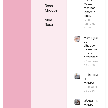
mama?
Calma,
Rosa
mas não
Choque
ignore o
sinal.
Vida
19 de
junho de
Rosa
2026
Mamografia
ou
ultrassom
de mama:
qual a
diferença?
27 de maio
de 2026
PLÁSTICA
DE
MAMAS
10 de abril
de 2026
CÂNCER DE
MAMA