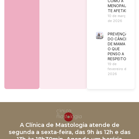
COMO A
MENOPAUSA
TE AFETA?
10 de março
de 2026
PREVENÇÃO
DO CÂNCER
DE MAMA |
O QUE
PENSO A
RESPEITO?
19 de
fevereiro de
2026
A Clínica de Mastologia atende de
segunda a sexta-feira, das 9h às 12h e das