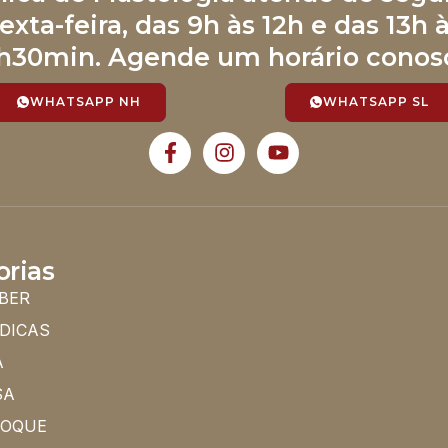
exta-feira, das 9h às 12h e das 13h 
h30min. Agende um horário conos
WHATSAPP NH
WHATSAPP SL
orias
BER
 DICAS
A
SA
HOQUE