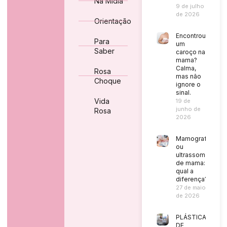
Na Mídia
9 de julho
de 2026
Orientação
Encontrou
Para
um
Saber
caroço na
mama?
Calma,
Rosa
mas não
Choque
ignore o
sinal.
Vida
19 de
junho de
Rosa
2026
Mamografia
ou
ultrassom
de mama:
qual a
diferença?
27 de maio
de 2026
PLÁSTICA
DE