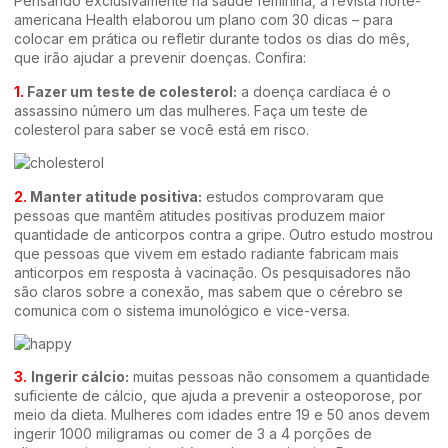
Pensando exclusivamente na saúde feminina, a revista norte-
americana Health elaborou um plano com 30 dicas – para
colocar em prática ou refletir durante todos os dias do mês,
que irão ajudar a prevenir doenças. Confira:
1.
Fazer um teste de colesterol:
a doença cardíaca é o
assassino número um das mulheres. Faça um teste de
colesterol para saber se você está em risco.
2.
Manter atitude positiva:
estudos comprovaram que
pessoas que mantêm atitudes positivas produzem maior
quantidade de anticorpos contra a gripe. Outro estudo mostrou
que pessoas que vivem em estado radiante fabricam mais
anticorpos em resposta à vacinação. Os pesquisadores não
são claros sobre a conexão, mas sabem que o cérebro se
comunica com o sistema imunológico e vice-versa.
3.
Ingerir cálcio:
muitas pessoas não consomem a quantidade
suficiente de cálcio, que ajuda a prevenir a osteoporose, por
meio da dieta. Mulheres com idades entre 19 e 50 anos devem
ingerir 1000 miligramas ou comer de 3 a 4 porções de