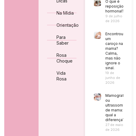
Dicas
O que é
reposição
hormonal?
Na Mídia
9 de julho
de 2026
Orientação
Encontrou
Para
um
Saber
caroço na
mama?
Calma,
Rosa
mas não
Choque
ignore o
sinal.
Vida
19 de
junho de
Rosa
2026
Mamografia
ou
ultrassom
de mama:
qual a
diferença?
27 de maio
de 2026