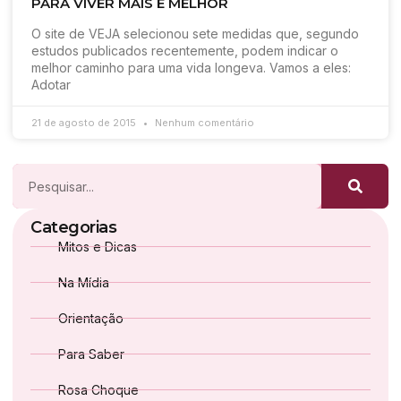
PARA VIVER MAIS E MELHOR
O site de VEJA selecionou sete medidas que, segundo
estudos publicados recentemente, podem indicar o
melhor caminho para uma vida longeva. Vamos a eles:
Adotar
21 de agosto de 2015
Nenhum comentário
Categorias
Mitos e Dicas
Na Mídia
Orientação
Para Saber
Rosa Choque