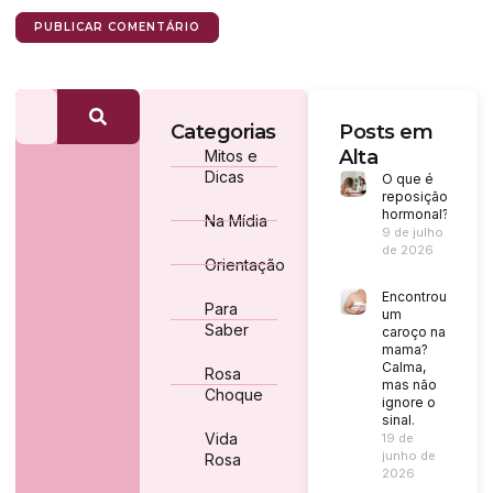
Categorias
Posts em
Alta
Mitos e
Dicas
O que é
reposição
hormonal?
Na Mídia
9 de julho
de 2026
Orientação
Encontrou
Para
um
Saber
caroço na
mama?
Calma,
Rosa
mas não
Choque
ignore o
sinal.
Vida
19 de
junho de
Rosa
2026