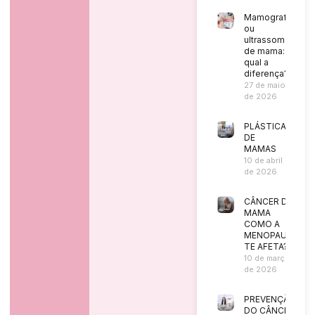
Mamografia
ou
ultrassom
de mama:
qual a
diferença?
27 de maio
de 2026
PLÁSTICA
DE
MAMAS
10 de abril
de 2026
CÂNCER DE
MAMA
COMO A
MENOPAUSA
TE AFETA?
10 de março
de 2026
PREVENÇÃO
DO CÂNCER