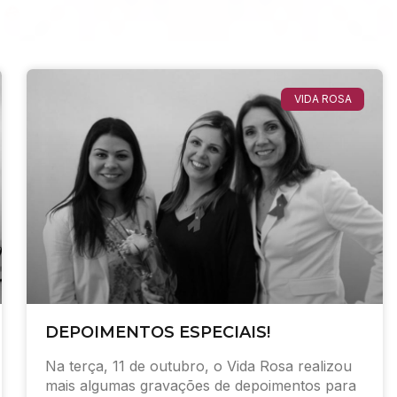
VIDA ROSA
DEPOIMENTOS ESPECIAIS!
Na terça, 11 de outubro, o Vida Rosa realizou
mais algumas gravações de depoimentos para