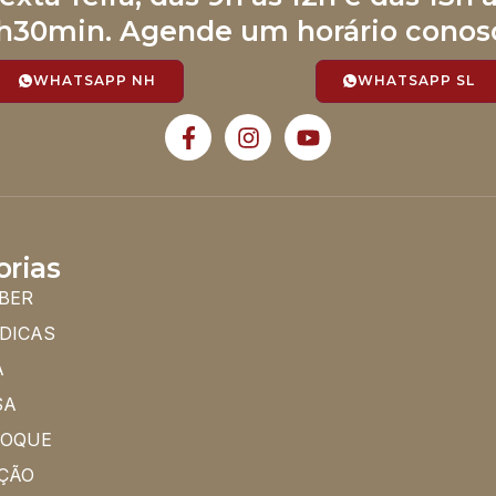
h30min. Agende um horário conos
WHATSAPP NH
WHATSAPP SL
orias
BER
 DICAS
A
SA
HOQUE
ÇÃO