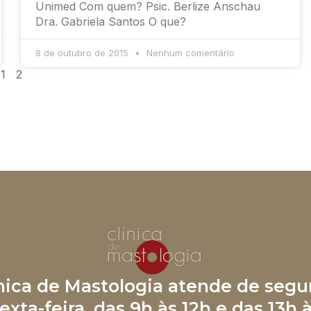
Unimed Com quem? Psic. Berlize Anschau
Dra. Gabriela Santos O que?
8 de outubro de 2015
Nenhum comentário
1
2
ínica de Mastologia atende de segu
exta-feira, das 9h às 12h e das 13h 