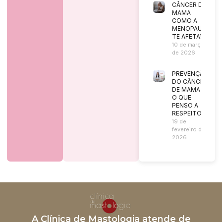
CÂNCER DE
MAMA
COMO A
MENOPAUSA
TE AFETA?
10 de março
de 2026
PREVENÇÃO
DO CÂNCER
DE MAMA |
O QUE
PENSO A
RESPEITO?
19 de
fevereiro de
2026
A Clínica de Mastologia atende de