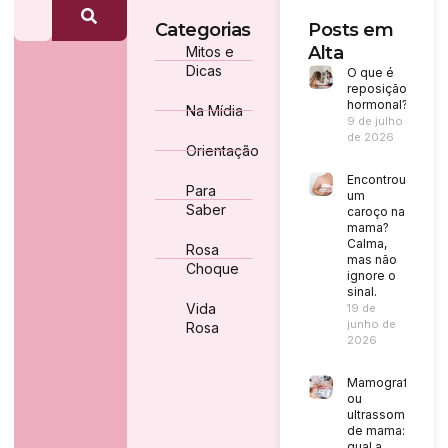
Categorias
Posts em
Alta
Mitos e
Dicas
O que é
reposição
hormonal?
Na Mídia
9 de julho
de 2026
Orientação
Encontrou
Para
um
Saber
caroço na
mama?
Calma,
Rosa
mas não
Choque
ignore o
sinal.
Vida
19 de
junho de
Rosa
2026
Mamografia
ou
ultrassom
de mama:
qual a