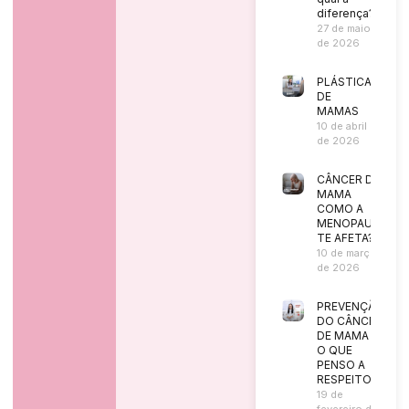
diferença?
27 de maio
de 2026
PLÁSTICA
DE
MAMAS
10 de abril
de 2026
CÂNCER DE
MAMA
COMO A
MENOPAUSA
TE AFETA?
10 de março
de 2026
PREVENÇÃO
DO CÂNCER
DE MAMA |
O QUE
PENSO A
RESPEITO?
19 de
fevereiro de