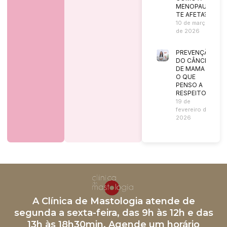
MENOPAUSA
TE AFETA?
10 de março
de 2026
PREVENÇÃO
DO CÂNCER
DE MAMA |
O QUE
PENSO A
RESPEITO?
19 de
fevereiro de
2026
A Clínica de Mastologia atende de
segunda a sexta-feira, das 9h às 12h e das
13h às 18h30min. Agende um horário