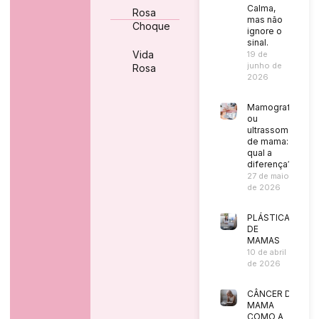
Calma,
Rosa
mas não
Choque
ignore o
sinal.
Vida
19 de
junho de
Rosa
2026
Mamografia
ou
ultrassom
de mama:
qual a
diferença?
27 de maio
de 2026
PLÁSTICA
DE
MAMAS
10 de abril
de 2026
CÂNCER DE
MAMA
COMO A