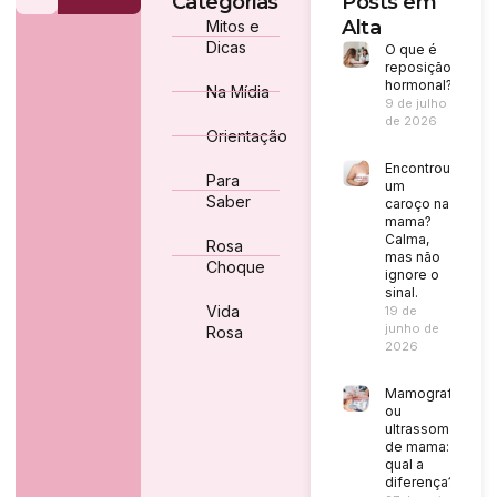
Categorias
Posts em
Alta
Mitos e
Dicas
O que é
reposição
hormonal?
Na Mídia
9 de julho
de 2026
Orientação
Encontrou
Para
um
Saber
caroço na
mama?
Calma,
Rosa
mas não
Choque
ignore o
sinal.
Vida
19 de
junho de
Rosa
2026
Mamografia
ou
ultrassom
de mama:
qual a
diferença?