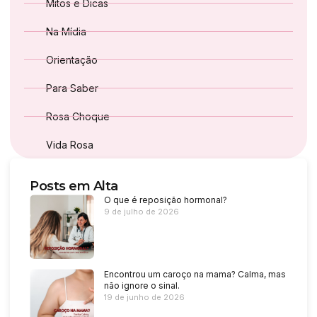
Mitos e Dicas
Na Mídia
Orientação
Para Saber
Rosa Choque
Vida Rosa
Posts em Alta
O que é reposição hormonal?
9 de julho de 2026
Encontrou um caroço na mama? Calma, mas
não ignore o sinal.
19 de junho de 2026