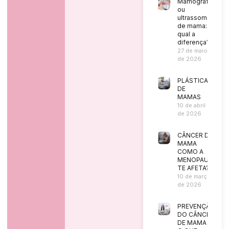
Mamografia
ou
ultrassom
de mama:
qual a
diferença?
27 de maio
de 2026
PLÁSTICA
DE
MAMAS
10 de abril
de 2026
CÂNCER DE
MAMA
COMO A
MENOPAUSA
TE AFETA?
10 de março
de 2026
PREVENÇÃO
DO CÂNCER
DE MAMA |