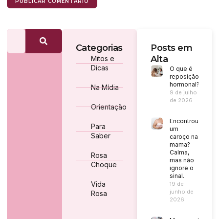
Categorias
Posts em
Alta
Mitos e
Dicas
O que é
reposição
hormonal?
Na Mídia
9 de julho
de 2026
Orientação
Encontrou
Para
um
Saber
caroço na
mama?
Calma,
Rosa
mas não
Choque
ignore o
sinal.
Vida
19 de
junho de
Rosa
2026