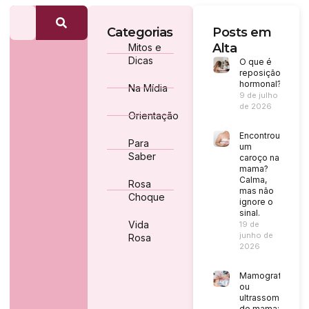
Categorias
Posts em
Alta
Mitos e
Dicas
O que é
reposição
hormonal?
Na Mídia
9 de julho
de 2026
Orientação
Encontrou
Para
um
Saber
caroço na
mama?
Calma,
Rosa
mas não
Choque
ignore o
sinal.
Vida
19 de
junho de
Rosa
2026
Mamografia
ou
ultrassom
de mama: