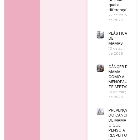
qual a
diferença?
27 de maio
de 2026
PLÁSTICA
DE
MAMAS
10 de abril
de 2026
CÂNCER DE
MAMA
COMO A
MENOPAUSA
TE AFETA?
10 de março
de 2026
PREVENÇÃO
DO CÂNCER
DE MAMA |
O QUE
PENSO A
RESPEITO?