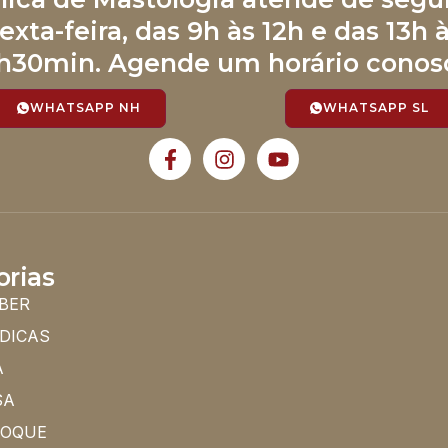
exta-feira, das 9h às 12h e das 13h 
h30min. Agende um horário conos
WHATSAPP NH
WHATSAPP SL
orias
BER
 DICAS
A
SA
HOQUE