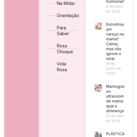
hormonal?
Na Mídia
9 de julho
de 2026
Orientação
Encontrou
Para
um
Saber
caroço na
mama?
Calma,
Rosa
mas não
Choque
ignore o
sinal.
Vida
19 de
junho de
Rosa
2026
Mamografia
ou
ultrassom
de mama:
qual a
diferença?
27 de maio
de 2026
PLÁSTICA