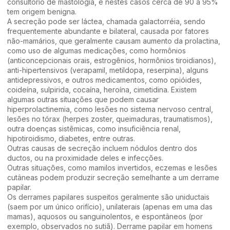
consultório de mastologia, e nestes casos cerca de 90 a 95%
tem origem benigna.
A secreção pode ser láctea, chamada galactorréia, sendo
frequentemente abundante e bilateral, causada por fatores
não-mamários, que geralmente causam aumento da prolactina,
como uso de algumas medicações, como hormônios
(anticoncepcionais orais, estrogênios, hormônios tiroidianos),
anti-hipertensivos (verapamil, metildopa, reserpina), alguns
antidepressivos, e outros medicamentos, como opióides,
coideína, sulpirida, cocaína, heroína, cimetidina. Existem
algumas outras situações que podem causar
hiperprolactinemia, como lesões no sistema nervoso central,
lesões no tórax (herpes zoster, queimaduras, traumatismos),
outra doenças sistêmicas, como insuficiência renal,
hipotiroidismo, diabetes, entre outras.
Outras causas de secreção incluem nódulos dentro dos
ductos, ou na proximidade deles e infecções.
Outras situações, como mamilos invertidos, eczemas e lesões
cutâneas podem produzir secreção semelhante a um derrame
papilar.
Os derrames papilares suspeitos geralmente são uniductais
(saem por um único orifício), unilaterais (apenas em uma das
mamas), aquosos ou sanguinolentos, e espontâneos (por
exemplo, observados no sutiã). Derrame papilar em homens