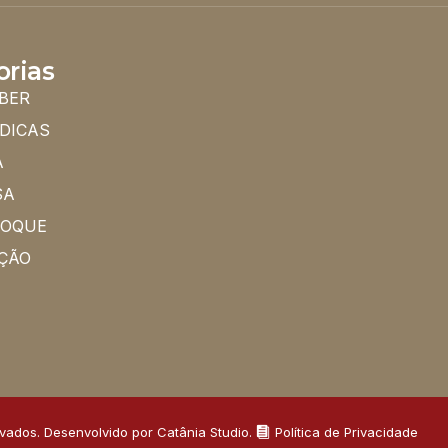
orias
BER
 DICAS
A
SA
HOQUE
ÇÃO
rvados. Desenvolvido por Catânia Studio.
Política de Privacidade