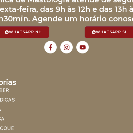
exta-feira, das 9h às 12h e das 13h 
h30min. Agende um horário conos
WHATSAPP NH
WHATSAPP SL
orias
BER
 DICAS
A
SA
HOQUE