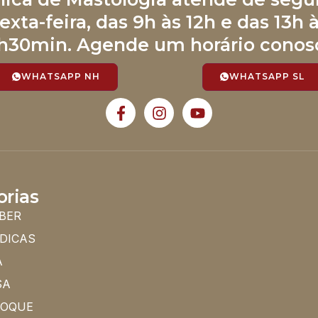
exta-feira, das 9h às 12h e das 13h 
h30min. Agende um horário conos
WHATSAPP NH
WHATSAPP SL
orias
BER
 DICAS
A
SA
HOQUE