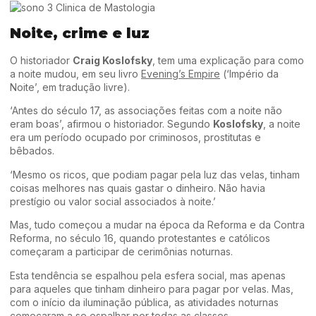
Noite, crime e luz
O historiador
Craig Koslofsky
, tem uma explicação para como
a noite mudou, em seu livro
Evening’s Empire
(‘Império da
Noite’, em tradução livre).
‘Antes do século 17, as associações feitas com a noite não
eram boas’, afirmou o historiador. Segundo
Koslofsky
, a noite
era um período ocupado por criminosos, prostitutas e
bêbados.
‘Mesmo os ricos, que podiam pagar pela luz das velas, tinham
coisas melhores nas quais gastar o dinheiro. Não havia
prestígio ou valor social associados à noite.’
Mas, tudo começou a mudar na época da Reforma e da Contra
Reforma, no século 16, quando protestantes e católicos
começaram a participar de cerimônias noturnas.
Esta tendência se espalhou pela esfera social, mas apenas
para aqueles que tinham dinheiro para pagar por velas. Mas,
com o início da iluminação pública, as atividades noturnas
começaram a se espalhar por todas as classes.