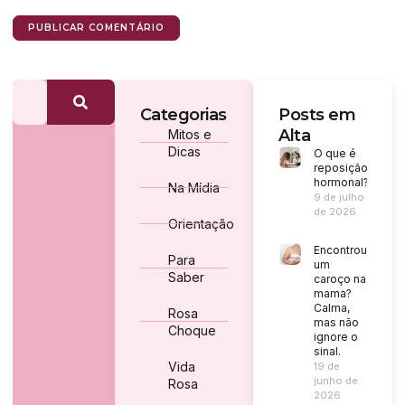
Categorias
Posts em
Alta
Mitos e
Dicas
O que é
reposição
hormonal?
Na Mídia
9 de julho
de 2026
Orientação
Encontrou
Para
um
Saber
caroço na
mama?
Calma,
Rosa
mas não
Choque
ignore o
sinal.
Vida
19 de
junho de
Rosa
2026