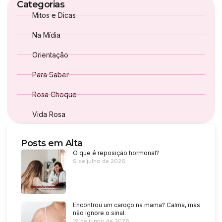
Categorias
Mitos e Dicas
Na Mídia
Orientação
Para Saber
Rosa Choque
Vida Rosa
Posts em Alta
O que é reposição hormonal?
9 de julho de 2026
Encontrou um caroço na mama? Calma, mas
não ignore o sinal.
19 de junho de 2026