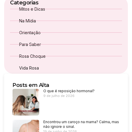
Categorias
Mitos e Dicas
Na Mídia
Orientação
Para Saber
Rosa Choque
Vida Rosa
Posts em Alta
O que é reposição hormonal?
9 de julho de 2026
Encontrou um caroço na mama? Calma, mas
não ignore o sinal.
19 de junho de 2026