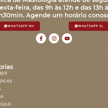
exta-feira, das 9h às 12h e das 13h 
h30min. Agende um horário conos
WHATSAPP NH
WHATSAPP SL
orias
BER
 DICAS
A
SA
HOQUE