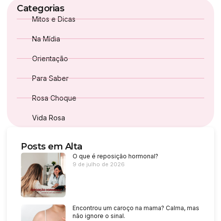
Categorias
Mitos e Dicas
Na Mídia
Orientação
Para Saber
Rosa Choque
Vida Rosa
Posts em Alta
O que é reposição hormonal?
9 de julho de 2026
Encontrou um caroço na mama? Calma, mas
não ignore o sinal.