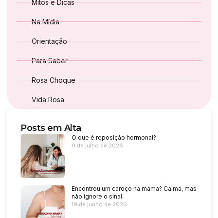
Mitos e Dicas
Na Mídia
Orientação
Para Saber
Rosa Choque
Vida Rosa
Posts em Alta
O que é reposição hormonal?
9 de julho de 2026
Encontrou um caroço na mama? Calma, mas
não ignore o sinal.
19 de junho de 2026