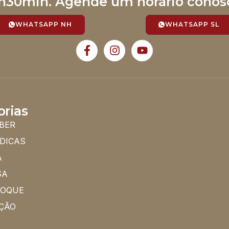
h30min. Agende um horário conos
WHATSAPP NH
WHATSAPP SL
orias
BER
 DICAS
A
SA
HOQUE
ÇÃO