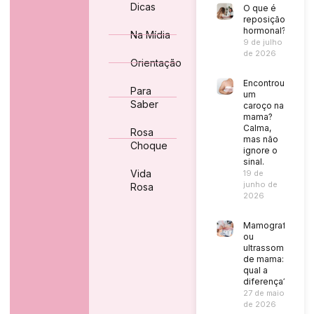
Dicas
O que é
reposição
hormonal?
Na Mídia
9 de julho
de 2026
Orientação
Encontrou
Para
um
Saber
caroço na
mama?
Calma,
Rosa
mas não
Choque
ignore o
sinal.
Vida
19 de
junho de
Rosa
2026
Mamografia
ou
ultrassom
de mama:
qual a
diferença?
27 de maio
de 2026