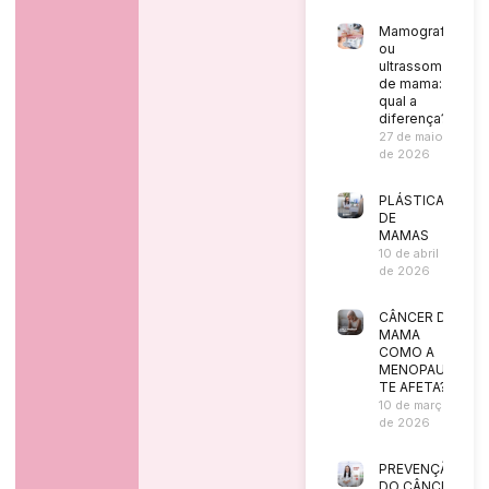
Mamografia
ou
ultrassom
de mama:
qual a
diferença?
27 de maio
de 2026
PLÁSTICA
DE
MAMAS
10 de abril
de 2026
CÂNCER DE
MAMA
COMO A
MENOPAUSA
TE AFETA?
10 de março
de 2026
PREVENÇÃO
DO CÂNCER