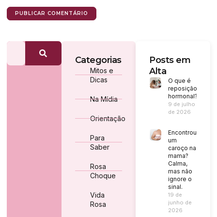
Categorias
Posts em
Alta
Mitos e
Dicas
O que é
reposição
hormonal?
Na Mídia
9 de julho
de 2026
Orientação
Encontrou
Para
um
Saber
caroço na
mama?
Calma,
Rosa
mas não
Choque
ignore o
sinal.
Vida
19 de
junho de
Rosa
2026