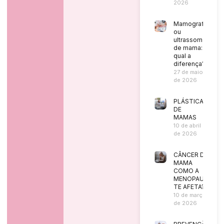
2026
Mamografia
ou
ultrassom
de mama:
qual a
diferença?
27 de maio
de 2026
PLÁSTICA
DE
MAMAS
10 de abril
de 2026
CÂNCER DE
MAMA
COMO A
MENOPAUSA
TE AFETA?
10 de março
de 2026