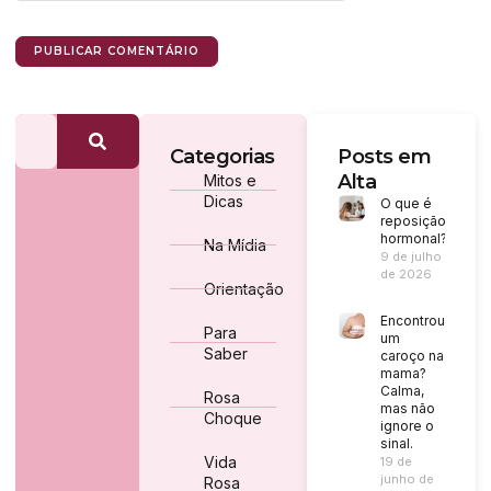
Categorias
Posts em
Alta
Mitos e
Dicas
O que é
reposição
hormonal?
Na Mídia
9 de julho
de 2026
Orientação
Encontrou
Para
um
Saber
caroço na
mama?
Calma,
Rosa
mas não
Choque
ignore o
sinal.
Vida
19 de
junho de
Rosa