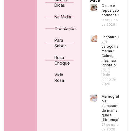
Alta
Dicas
O que é
reposição
hormonal?
Na Mídia
9 de julho
de 2026
Orientação
Encontrou
Para
um
Saber
caroço na
mama?
Calma,
Rosa
mas não
Choque
ignore o
sinal.
Vida
19 de
junho de
Rosa
2026
Mamografia
ou
ultrassom
de mama:
qual a
diferença?
27 de maio
de 2026