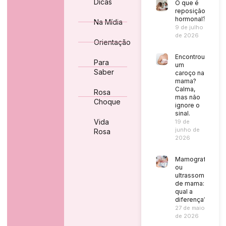
Dicas
O que é
reposição
hormonal?
Na Mídia
9 de julho
de 2026
Orientação
Encontrou
Para
um
Saber
caroço na
mama?
Calma,
Rosa
mas não
Choque
ignore o
sinal.
Vida
19 de
junho de
Rosa
2026
Mamografia
ou
ultrassom
de mama:
qual a
diferença?
27 de maio
de 2026