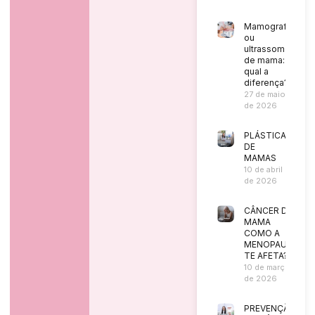
Mamografia
ou
ultrassom
de mama:
qual a
diferença?
27 de maio
de 2026
PLÁSTICA
DE
MAMAS
10 de abril
de 2026
CÂNCER DE
MAMA
COMO A
MENOPAUSA
TE AFETA?
10 de março
de 2026
PREVENÇÃO