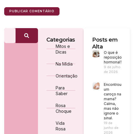
Categorias
Posts em
Alta
Mitos e
Dicas
O que é
reposição
hormonal?
Na Mídia
9 de julho
de 2026
Orientação
Encontrou
Para
um
Saber
caroço na
mama?
Calma,
Rosa
mas não
Choque
ignore o
sinal.
Vida
19 de
junho de
Rosa
2026